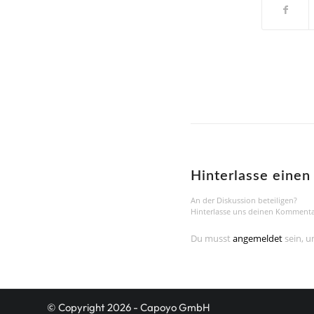
Hinterlasse eine
An der Diskussion beteiligen?
Hinterlasse uns deinen Kommenta
Du musst
angemeldet
sein, 
© Copyright 2026 - Capoyo GmbH