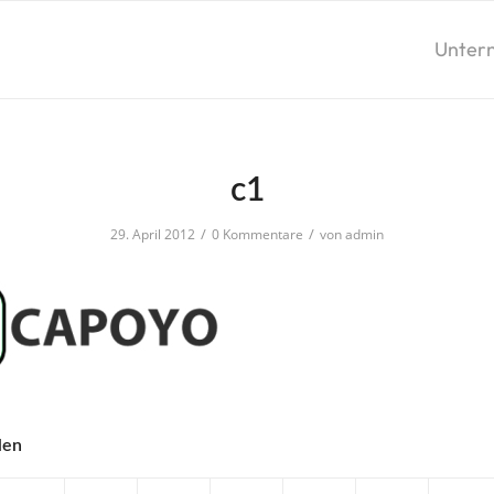
Unter
c1
/
/
29. April 2012
0 Kommentare
von
admin
len