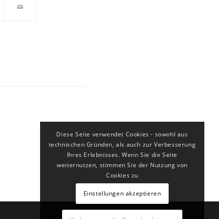
Diese Seite verwendet Cookies - sowohl aus
technischen Gründen, als auch zur Verbesserung
Ihres Erlebnisses. Wenn Sie die Seite
weiternutzen, stimmen Sie der Nutzung von
Cookies zu
Einstellungen akzeptieren
Impressum
Datenschutz
AGB